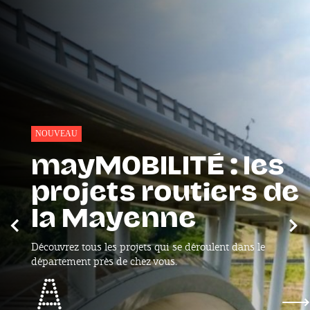
NOUVEAU
mayMOBILITÉ : les
projets routiers de
la Mayenne
Précédent
Sui
Découvrez tous les projets qui se déroulent dans le
département près de chez vous.
mayMOBILITÉ : les projets routiers de la May