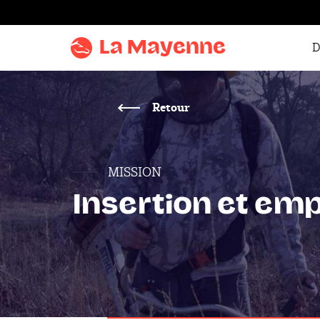
Aller au
contenu
La Mayenne
D
Aller
au
menu
Retour
Aller à la
recherche
MISSION
Accentuer
le
Insertion et emp
contraste