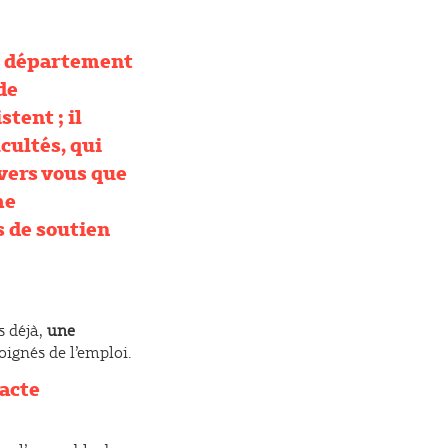
tre département
de
tent ; il
cultés, qui
 vers vous que
me
s de soutien
s déjà,
une
oignés de l’emploi.
Pacte