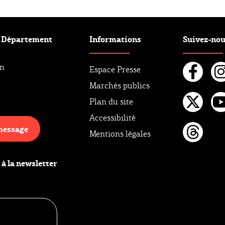
e Département
Informations
Suivez-no
an
Espace Presse
Marchés publics
Fac
I
Plan du site
Twi
Y
Accessibilité
message
Mentions légales
Thr
 à la newsletter