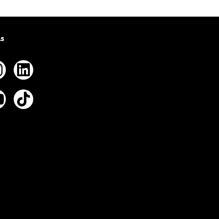
us
ebook
nstagram
Linkedin
tter
outube
Tiktok
eads