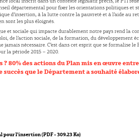
ce local inscrit dans un contexte législatif précis, le PTI féd
seil départemental pour fixer les orientations politiques et s
tique d’insertion, à la lutte contre la pauvreté et à l’aide au re
en sont les plus éloignés.
ue et sociale qui impacte durablement notre pays rend la co
ploi, de l’action sociale, de la formation, du développement 
ue jamais nécessaire. C’est dans cet esprit que se formalise le 
our la période 2015 – 2020.
s ? 80% des actions du Plan mis en œuvre entre
 ce succès que le Département a souhaité élabor
l pour l’insertion (PDF - 309.23 Ko)