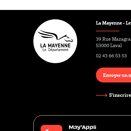
Mission
La Mayenne - L
39 Rue Mazagr
53000 Laval
02 43 66 53 53
Envoyer un 
S'inscrire
May'Appli