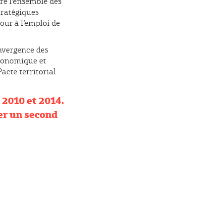
ère l’ensemble des
tratégiques
tour à l’emploi de
nvergence des
économique et
Pacte territorial
 2010 et 2014.
er un second