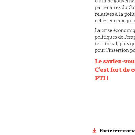
Outil de gouvernan
partenaires du Con
relatives à la poli
celles et ceux qui 
La crise économiq
politiques de l’em
territorial, plus q
pour l’insertion p
Le saviez-vou
C’est fort de
PTI !
Pacte territoria