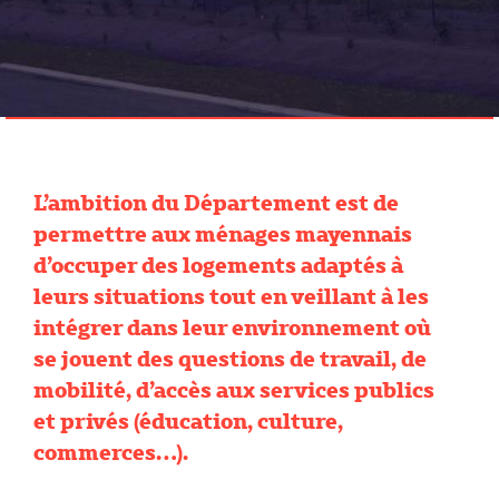
L’ambition du Département est de
permettre aux ménages mayennais
d’occuper des logements adaptés à
leurs situations tout en veillant à les
intégrer dans leur environnement où
se jouent des questions de travail, de
mobilité, d’accès aux services publics
et privés (éducation, culture,
commerces…).