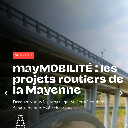
NOUVEAU
mayMOBILITÉ : les
projets routiers de
la Mayenne
Précédent
Sui
Découvrez tous les projets qui se déroulent dans le
département près de chez vous.
mayMOBILITÉ : les projets routiers de la May