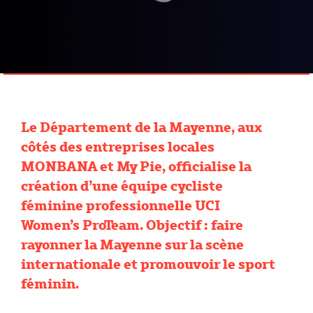
Le Département de la Mayenne, aux
côtés des entreprises locales
MONBANA et My Pie, officialise la
création d’une équipe cycliste
féminine professionnelle UCI
Women’s ProTeam. Objectif : faire
rayonner la Mayenne sur la scène
internationale et promouvoir le sport
féminin.