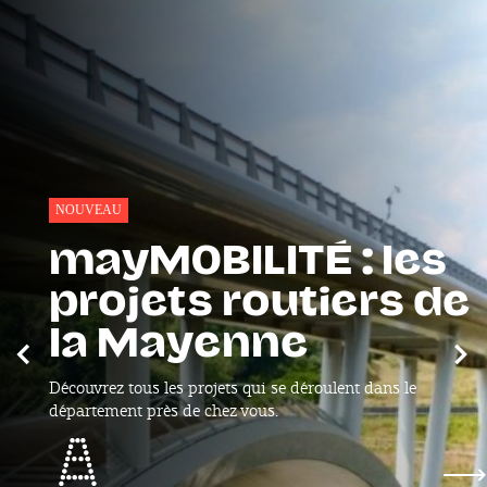
NOUVEAU
mayMOBILITÉ : les
projets routiers de
la Mayenne
Précédent
Sui
Découvrez tous les projets qui se déroulent dans le
département près de chez vous.
mayMOBILITÉ : les projets routiers de la May