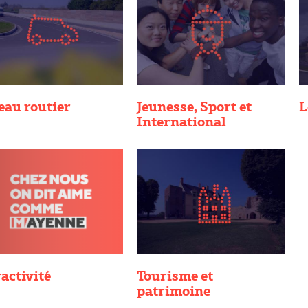
eau routier
Jeunesse, Sport et
L
International
activité
Tourisme et
patrimoine