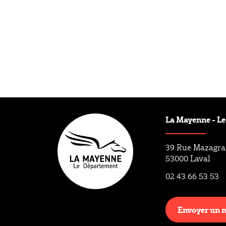
La Mayenne - L
39 Rue Mazagr
53000 Laval
02 43 66 53 53
Envoyer un 