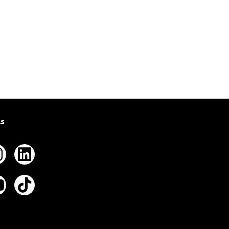
us
ebook
nstagram
Linkedin
tter
outube
Tiktok