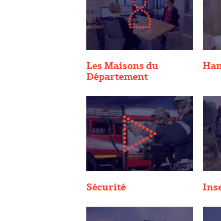
Les Maisons du
Han
Département
Sécurité
Ins