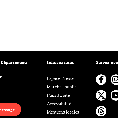
e Département
Informations
Suivez-no
an
Espace Presse
Marchés publics
Fac
I
Plan du site
Twi
Y
Accessibilité
message
Mentions légales