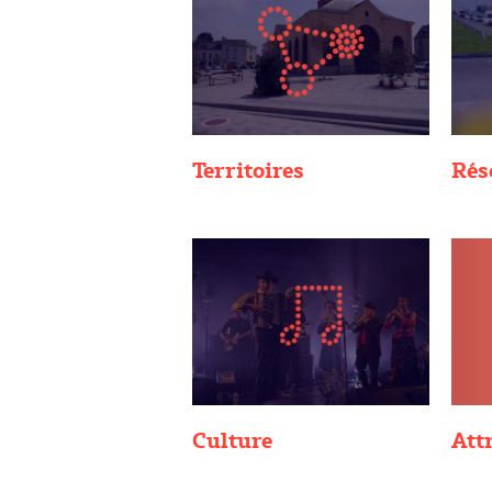
Territoires
Rés
Culture
Attr