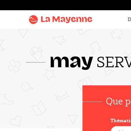
Aller au
contenu
La Mayenne
D
Aller
au
menu
Aller à la
SER
may
recherche
Accentuer
le
contraste
Que p
Thémati