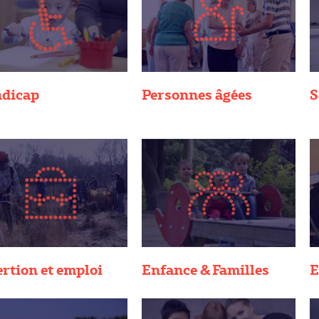
dicap
Personnes âgées
S
ertion et emploi
Enfance & Familles
E