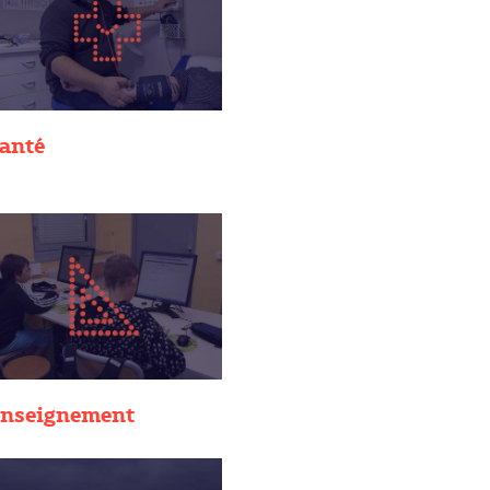
anté
nseignement