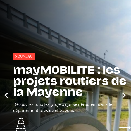
NOUVEAU
mayMOBILITÉ : les
projets routiers de
la Mayenne
Précédent
Sui
Découvrez tous les projets qui se déroulent dans le
département près de chez vous.
mayMOBILITÉ : les projets routiers de la May