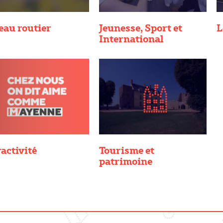
eau routier
Jeunesse, Sport et
L
International
activité
Tourisme et
patrimoine