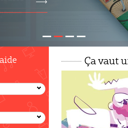
 aide
Ça vaut un