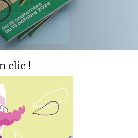
 clic !