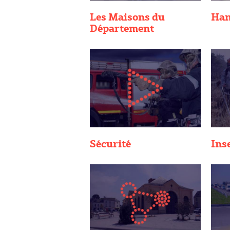
Les Maisons du
Han
Département
Sécurité
Ins