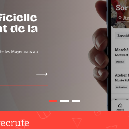
les
s de la
ns le département près
s de la Mayenne
ecrute