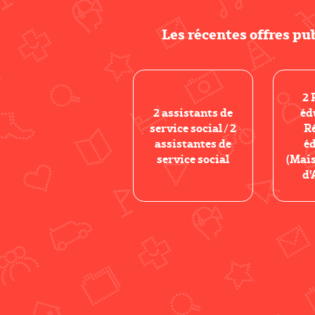
Les récentes offres pu
2 
2 assistants de
éd
service social / 2
R
assistantes de
é
service social
(Mais
d'