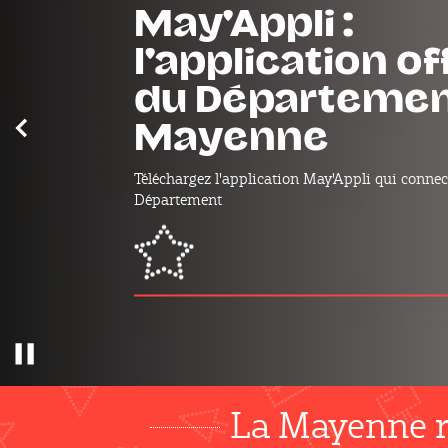
mayMOBILITÉ : 
projets routier
Mayenne
Précédent
Découvrez tous les projets qui se déroulent da
de chez vous.
mayMOBILITÉ : les projets routier
Pause
La Mayenne r