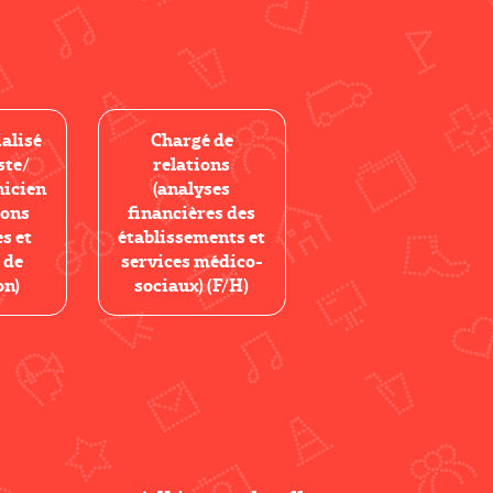
alisé
Chargé de
ste/
relations
nicien
(analyses
ions
financières des
s et
établissements et
 de
services médico-
on)
sociaux) (F/H)