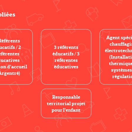
bliées
Agent spéci
Référents
chauffagi
ucatifs / 2
3 référents
électrotech
éférentes
éducatifs / 3
(Installat
ducatives
référentes
thermique
on d'accueil
éducatives
systèmes
Argentré)
régulati
Responsable
territorial projet
pour l'enfant