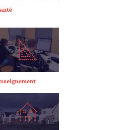
anté
nseignement