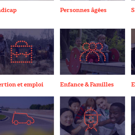
dicap
Personnes âgées
S
ertion et emploi
Enfance & Familles
E