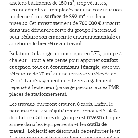
anciens bâtiments de 150 m², trop vétustes,
seront démolis et remplacés par une construction
moderne d’une
surface de 392 m²
sur deux
niveaux. Cet investissement de
700 000 €
s’inscrit
dans une démarche forte du groupe Passenaud
pour
réduire son empreinte environnementale
et
améliorer le
bien-être au travail
.
Isolation, éclairage automatique en LED, pompe à
chaleur… tout a été pensé pour apporter
confort
et espace
, tout en
économisant l’énergie
, avec un
réfectoire de 70 m² et une terrasse surélevée de
23 m². L’aménagement du site sera également
repensé à l’extérieur (passage piétons, accès PMR,
places de stationnement).
Les travaux dureront environ 8 mois. Enfin, le
parc matériel est régulièrement renouvelé : 4 %
du chiffre d’affaires du groupe est
investi
chaque
année dans les équipements et les
outils de
travail
. L’objectif est désormais de renforcer le tri
à la source et d'offrir aux clients une capacité de