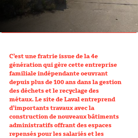
C’est une fratrie issue de la 4e
génération qui gère cette entreprise
familiale indépendante oeuvrant
depuis plus de 100 ans dans la gestion
des déchets et le recyclage des
métaux. Le site de Laval entreprend
d’importants travaux avec la
construction de nouveaux bâtiments
administratifs offrant des espaces
repensés pour les salariés et les