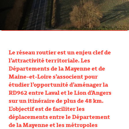
Le réseau routier est un enjeu clef de
l’attractivité territoriale. Les
Départements de la Mayenne et de
Maine-et-Loire s’associent pour
étudier l’opportunité d’aménager la
RD962 entre Laval et le Lion d’Angers
sur un itinéraire de plus de 48 km.
L’objectif est de faciliter les
déplacements entre le Département
de la Mayenne et les métropoles