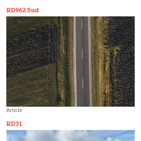
RD962 Sud
Article
RD31