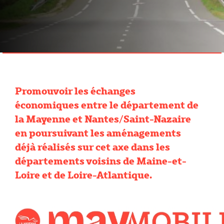
Promouvoir les échanges
économiques entre le département de
la Mayenne et Nantes/Saint-Nazaire
en poursuivant les aménagements
déjà réalisés sur cet axe dans les
départements voisins de Maine-et-
Loire et de Loire-Atlantique.