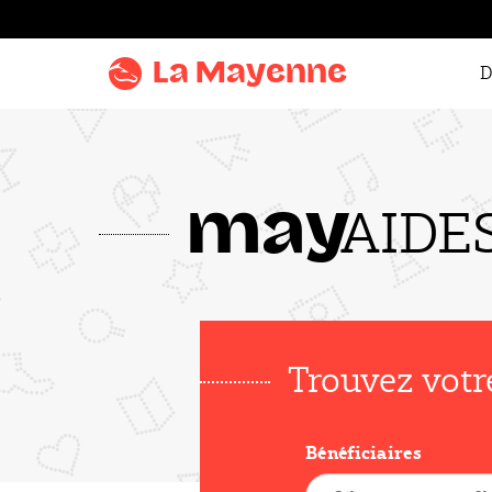
Aller au
contenu
La Mayenne
D
Aller
au
menu
Aller à la
AIDE
may
recherche
Accentuer
le
contraste
Trouvez votr
Bénéficiaires