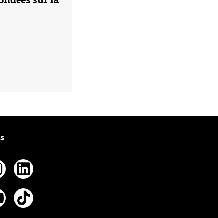
us
ebook
nstagram
Linkedin
tter
outube
Tiktok