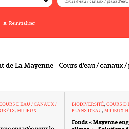
Réinitialiser
 de La Mayenne - Cours d'eau / canaux / 
,
COURS D'EAU / CANAUX /
BIODIVERSITÉ
COURS D'
,
,
FORÊTS
MILIEUX
PLANS D'EAU
MILIEUX 
Fonds « Mayenne eng
nne engagée pour le
climat » - Solutions 