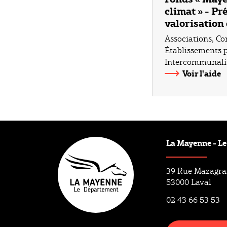
climat » - Pr
valorisation 
Associations
,
Co
Établissements pu
Intercommunalit
Voir l'aide
La Mayenne - L
39 Rue Mazagr
53000 Laval
02 43 66 53 53