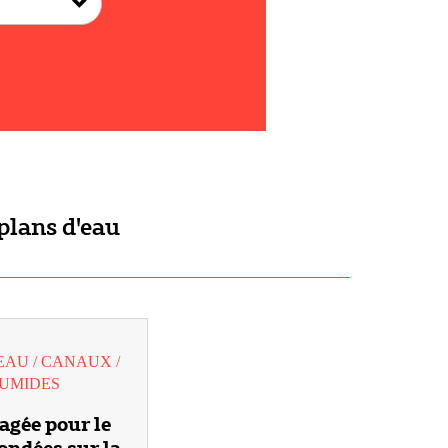
plans d'eau
EAU / CANAUX /
HUMIDES
agée pour le
fondées sur la