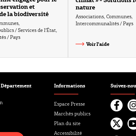
éservation et
nature
de la biodiversité
Associations
,
Communes
,
mmunes
,
Intercommunalités / Pays
blics / Services de l'État
,
és / Pays
Voir l'aide
e Département
Informations
Suivez-no
an
Espace Presse
Marchés publics
Fac
I
Plan du site
Twi
Y
Accessibilité