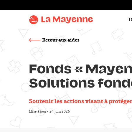
Aller au
contenu
La Mayenne
D
Aller
au
menu
Retour aux aides
Aller à la
recherche
Fonds « Mayenn
Title
Accentuer
le
Solutions fond
contraste
Soutenir les actions visant à protége
Sous-titre
Mise à jour - 24 juin 2026
Publié le