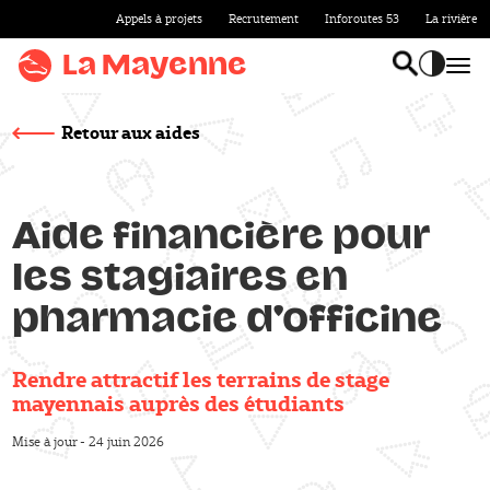
Appels à projets
Recrutement
Inforoutes 53
La rivière
Aller au
contenu
La Mayenne
Bas
Basculer l
Accentu
Aller
au
Retour aux aides
menu
Aller à la
recherche
Aide financière pour
Title
Accentuer
les stagiaires en
le
contraste
pharmacie d'officine
Rendre attractif les terrains de stage
Sous-titre
mayennais auprès des étudiants
Mise à jour - 24 juin 2026
Publié le