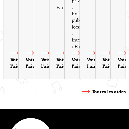
privées
,
,
Particuliers
Entreprises
publiques
locales
,
Intercommunalités
/ Pays
Voir
Voir
Voir
Voir
Voir
Voir
Voir
Voir
l'aide
l'aide
l'aide
l'aide
l'aide
l'aide
l'aide
l'aid
Toutes les aides