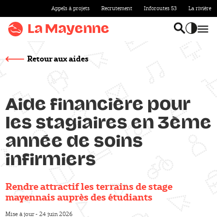
Appels à projets
Recrutement
Inforoutes 53
La rivière
Aller au
contenu
La Mayenne
Bas
Basculer l
Accentu
Aller
au
Retour aux aides
menu
Aller à la
recherche
Aide financière pour
Title
Accentuer
les stagiaires en 3ème
le
contraste
année de soins
infirmiers
Rendre attractif les terrains de stage
Sous-titre
mayennais auprès des étudiants
Mise à jour - 24 juin 2026