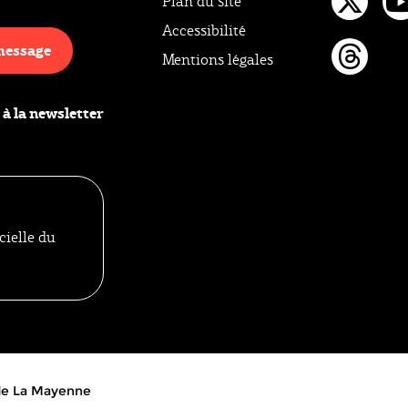
Plan du site
Twi
Y
Accessibilité
message
Mentions légales
Thr
 à la newsletter
cielle du
 de La Mayenne