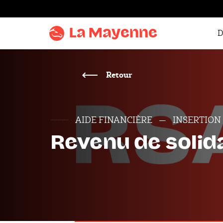
Aller au
contenu
La Mayenne
D
Aller
au
menu
Retour
Aller à la
recherche
AIDE FINANCIÈRE
INSERTION
Accentuer
le
Revenu de solida
contraste