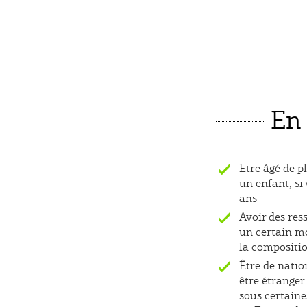
En
S'applique
Etre âgé de p
un enfant, si
ans
S'applique
Avoir des res
un certain mo
la compositio
S'applique
Être de natio
être étranger
sous certaine