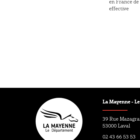
en France de 
effective
La Mayenne - L
39 Rue Mazagr
53000 Laval
02 43 66 53 53