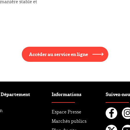
manière stable et
Accéder au service en ligne
e Département
Informations
Suivez-no
an
Espace Presse
Marchés publics
Fac
I