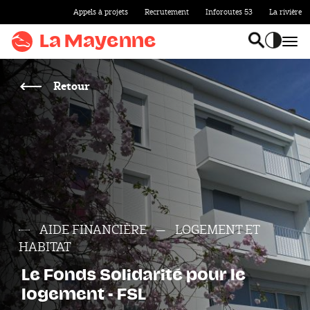
Appels à projets
Recrutement
Inforoutes 53
La rivière
Aller au
contenu
La Mayenne
Bas
Basculer l
Accentu
Aller
au
Retour
menu
Aller à la
recherche
Accentuer
le
contraste
AIDE FINANCIÈRE
LOGEMENT ET
HABITAT
Le Fonds Solidarité pour le
logement - FSL