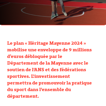
Le plan « Héritage Mayenne 2024 »
mobilise une enveloppe de 9 millions
d’euros débloquée par le
Département de la Mayenne avec le
soutien de l'ANS et des fédérations
sportives. L'investissement
permettra de promouvoir la pratique
du sport dans l'ensemble du
département.