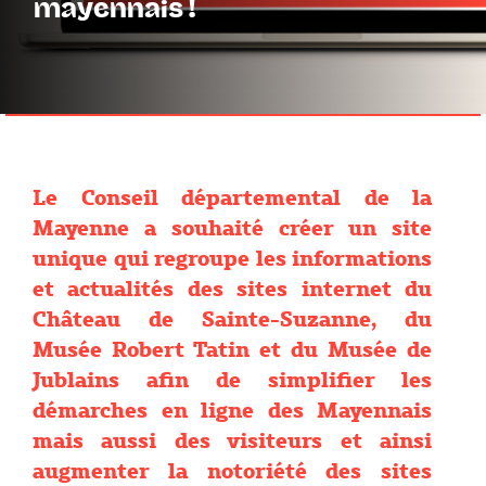
mayennais !
Le Conseil départemental de la
Mayenne a souhaité créer un site
unique qui regroupe les informations
et actualités des sites internet du
Château de Sainte-Suzanne, du
Musée Robert Tatin et du Musée de
Jublains afin de simplifier les
démarches en ligne des Mayennais
mais aussi des visiteurs et ainsi
augmenter la notoriété des sites