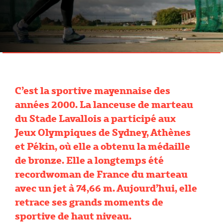
C’est la sportive mayennaise des
années 2000. La lanceuse de marteau
du Stade Lavallois a participé aux
Jeux Olympiques de Sydney, Athènes
et Pékin, où elle a obtenu la médaille
de bronze. Elle a longtemps été
recordwoman de France du marteau
avec un jet à 74,66 m. Aujourd’hui, elle
retrace ses grands moments de
sportive de haut niveau.