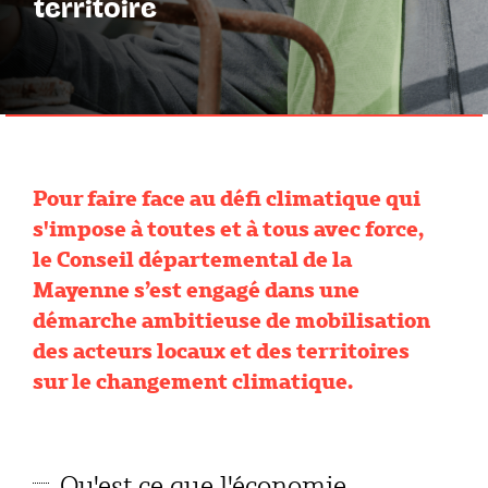
territoire
Pour faire face au défi climatique qui
s'impose à toutes et à tous avec force,
le Conseil départemental de la
Mayenne s’est engagé dans une
démarche ambitieuse de mobilisation
des acteurs locaux et des territoires
sur le changement climatique.
Qu'est ce que l'économie