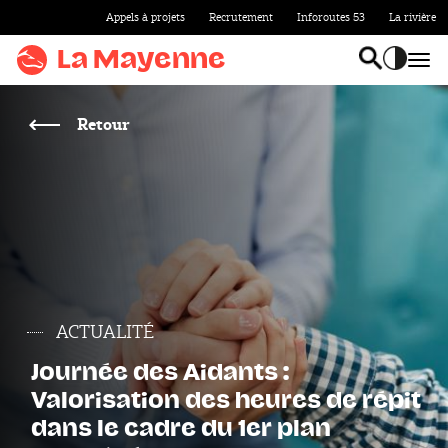
Appels à projets
Recrutement
Inforoutes 53
La rivière
Aller au
contenu
La Mayenne
Bas
Basculer l
Accentu
Aller
au
Retour
menu
Aller à la
recherche
Accentuer
le
contraste
ACTUALITÉ
Journée des Aidants :
Valorisation des heures de répit
dans le cadre du 1er plan