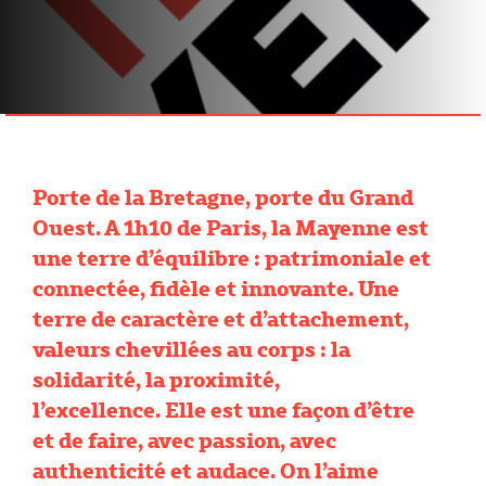
Porte de la Bretagne, porte du Grand
Ouest. A 1h10 de Paris, la Mayenne est
une terre d’équilibre : patrimoniale et
connectée, fidèle et innovante. Une
terre de caractère et d’attachement,
valeurs chevillées au corps : la
solidarité, la proximité,
l’excellence. Elle est une façon d’être
et de faire, avec passion, avec
authenticité et audace. On l’aime