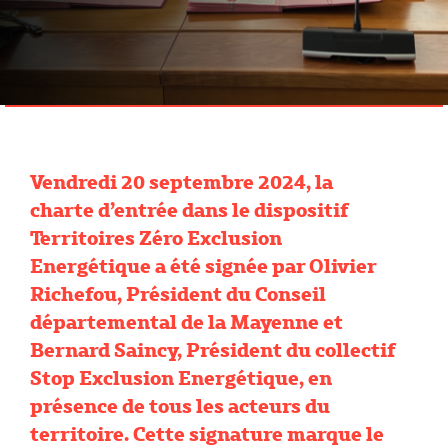
Vendredi 20 septembre 2024, la
charte d’entrée dans le dispositif
Territoires Zéro Exclusion
Energétique a été signée par Olivier
Richefou, Président du Conseil
départemental de la Mayenne et
Bernard Saincy, Président du collectif
Stop Exclusion Energétique, en
présence de tous les acteurs du
territoire. Cette signature marque le